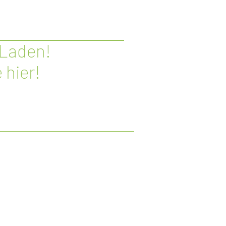
 Laden!
 hier!
AVUREN
AKTUELLES
INFO