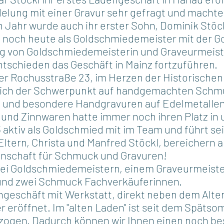
lung mit einer Gravur sehr gefragt und machte
 Jahr wurde auch ihr erster Sohn, Dominik Stöck
 noch heute als Goldschmiedemeister mit der G
g von Goldschmiedemeisterin und Graveurmeist
ntschieden das Geschäft in Mainz fortzuführen.
 der Rochusstraße 23, im Herzen der Historischen
sich der Schwerpunkt auf handgemachten Schmu
e und besondere Handgravuren auf Edelmetallen.
und Zinnwaren hatte immer noch ihren Platz in
3 aktiv als Goldschmied mit im Team und führt se
 Eltern, Christa und Manfred Stöckl, bereichern 
enschaft für Schmuck und Gravuren!
ei Goldschmiedemeistern, einem Graveurmeiste
und zwei Schmuck Fachverkäuferinnen.
ngeschäft mit Werkstatt, direkt neben dem Alt
 eröffnet. Im "alten Laden" ist seit dem Späts
zogen. Dadurch können wir Ihnen einen noch bes